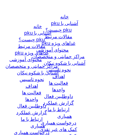
خانه
آشنایی با pku
خانه
pku چیست؟
آشنایی با pku
مقالات مرتبط
pku چیست؟
غداهای ویژه pku
مقالات مرتبط
محتوای آموزشی
غداهای ویژه pku
مراکز حمایتی و متخصصان
محتوای آموزشی
آشنایی با شکوه نیکان
مراکز حمایتی و متخصصان
نحوه تاسیس
آشنایی با شکوه نیکان
اهداف
نحوه تاسیس
فعالیت ها
اهداف
واحدها
فعالیت ها
داوطلبین فعال
واحدها
گزارش عملکرد
داوطلبین فعال
ارتباط با ما
گزارش عملکرد
همیاری
ارتباط با ما
درخواست همیاری
همیاری
کمک های غیر نقدی
درخواست همیاری