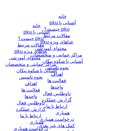
خانه
آشنایی با pku
خانه
pku چیست؟
آشنایی با pku
مقالات مرتبط
pku چیست؟
غداهای ویژه pku
مقالات مرتبط
محتوای آموزشی
غداهای ویژه pku
مراکز حمایتی و متخصصان
محتوای آموزشی
آشنایی با شکوه نیکان
مراکز حمایتی و متخصصان
نحوه تاسیس
آشنایی با شکوه نیکان
اهداف
نحوه تاسیس
فعالیت ها
اهداف
واحدها
فعالیت ها
داوطلبین فعال
واحدها
گزارش عملکرد
داوطلبین فعال
ارتباط با ما
گزارش عملکرد
همیاری
ارتباط با ما
درخواست همیاری
همیاری
کمک های غیر نقدی
درخواست همیاری