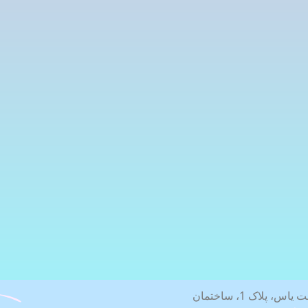
خیابان شریعتی، جنب ایستگاه مترو شریعتی، بن بست یاس، پلاک 1، ساختمان