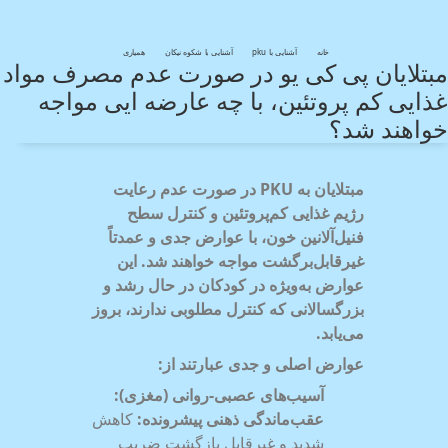
خانه
آشنایی با pku
آشنایی با شکوه نیکان
همیاری
مبتلایان پی کی یو در صورت عدم مصرف مواد
غذایی کم پروتئین، با چه عارضه ایی مواجه
خواهند شد؟​
مبتلایان به
PKU
در صورت عدم رعایت
رژیم غذایی کم‌پروتئین و کنترل سطح
فنیل‌آلانین خون، با عوارض جدی و عمدتاً
غیرقابل‌برگشت مواجه خواهند شد. این
عوارض به‌ویژه در کودکان در حال رشد و
بزرگسالانی که کنترل مطلوبی ندارند، بروز
می‌یابد
.
عوارض اصلی و جدی عبارتند از
:
آسیب‌های عصبی-روانی (مغزی)
:
عقب‌ماندگی ذهنی پیشرونده
:
کاهش
شدید و غیرقابل بازگشت ضریب