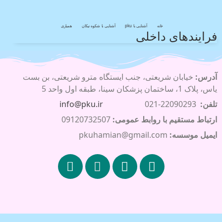
خانه
آشنایی با pku
آشنایی با شکوه نیکان
همیاری
فرایندهای داخلی
آدرس:
خیابان شریعتی، جنب ایستگاه مترو شریعتی، بن بست
یاس، پلاک 1، ساختمان پزشکان سینا، طبقه اول واحد 5
تلفن:
22090293-021
info@pku.ir
ارتباط مستقیم با روابط عمومی:
09120732507
ایمیل موسسه:
pkuhamian@gmail.com