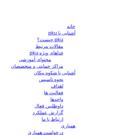
خانه
آشنایی با pku
pku چیست؟
مقالات مرتبط
غداهای ویژه pku
محتوای آموزشی
مراکز حمایتی و متخصصان
آشنایی با شکوه نیکان
نحوه تاسیس
اهداف
فعالیت ها
واحدها
داوطلبین فعال
گزارش عملکرد
ارتباط با ما
همیاری
درخواست همیاری