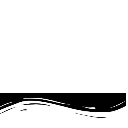
خدا رو چه دیدی
شاید یه وقتی شد که من هم خوب شدم و اصلا همه چیز خوب شد…
همه اینا رو گفتم تا هم ازت تشکر کنم و هم بگم که من قدردان زحما
سال جدید مبارک
از طرف کودک مبتلا به ku