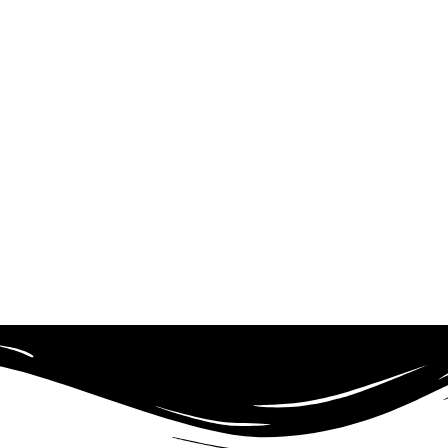
تت هستم.
p