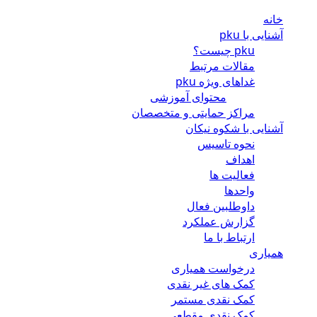
خانه
آشنایی با pku
pku چیست؟
مقالات مرتبط
غداهای ویژه pku
محتوای آموزشی
مراکز حمایتی و متخصصان
آشنایی با شکوه نیکان
نحوه تاسیس
اهداف
فعالیت ها
واحدها
داوطلبین فعال
گزارش عملکرد
ارتباط با ما
همیاری
درخواست همیاری
کمک های غیر نقدی
کمک نقدی مستمر
کمک نقدی مقطعی