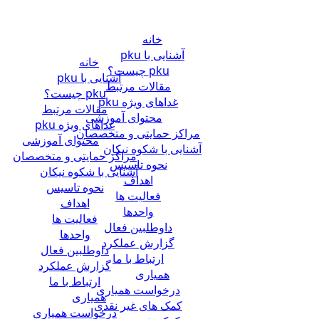
خانه
آشنایی با pku
خانه
pku چیست؟
آشنایی با pku
مقالات مرتبط
pku چیست؟
غداهای ویژه pku
مقالات مرتبط
محتوای آموزشی
غداهای ویژه pku
مراکز حمایتی و متخصصان
محتوای آموزشی
آشنایی با شکوه نیکان
مراکز حمایتی و متخصصان
نحوه تاسیس
آشنایی با شکوه نیکان
اهداف
نحوه تاسیس
فعالیت ها
اهداف
واحدها
فعالیت ها
داوطلبین فعال
واحدها
گزارش عملکرد
داوطلبین فعال
ارتباط با ما
گزارش عملکرد
همیاری
ارتباط با ما
درخواست همیاری
همیاری
کمک های غیر نقدی
درخواست همیاری