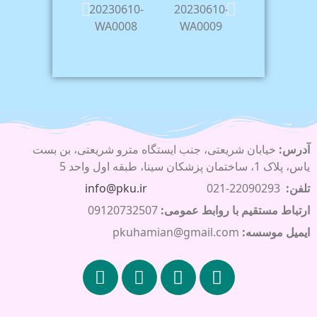
آدرس:
خیابان شریعتی، جنب ایستگاه مترو شریعتی، بن بست
یاس، پلاک 1، ساختمان پزشکان سینا، طبقه اول واحد 5
تلفن:
22090293-021
info@pku.ir
ارتباط مستقیم با روابط عمومی:
09120732507
ایمیل موسسه:
pkuhamian@gmail.com