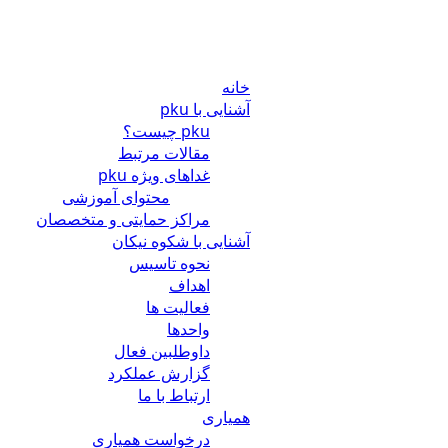
خانه
آشنایی با pku
pku چیست؟
مقالات مرتبط
غداهای ویژه pku
محتوای آموزشی
مراکز حمایتی و متخصصان
آشنایی با شکوه نیکان
نحوه تاسیس
اهداف
فعالیت ها
واحدها
داوطلبین فعال
گزارش عملکرد
ارتباط با ما
همیاری
درخواست همیاری