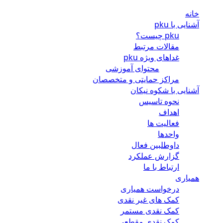
خانه
آشنایی با pku
pku چیست؟
مقالات مرتبط
غداهای ویژه pku
محتوای آموزشی
مراکز حمایتی و متخصصان
آشنایی با شکوه نیکان
نحوه تاسیس
اهداف
فعالیت ها
واحدها
داوطلبین فعال
گزارش عملکرد
ارتباط با ما
همیاری
درخواست همیاری
کمک های غیر نقدی
کمک نقدی مستمر
کمک نقدی مقطعی