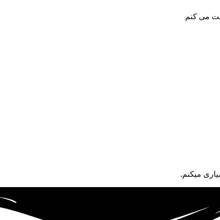
یت می کنم
اری میکنم.