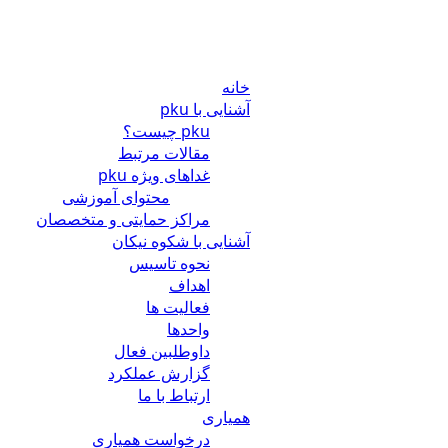
خانه
آشنایی با pku
pku چیست؟
مقالات مرتبط
غداهای ویژه pku
محتوای آموزشی
مراکز حمایتی و متخصصان
آشنایی با شکوه نیکان
نحوه تاسیس
اهداف
فعالیت ها
واحدها
داوطلبین فعال
گزارش عملکرد
ارتباط با ما
همیاری
درخواست همیاری