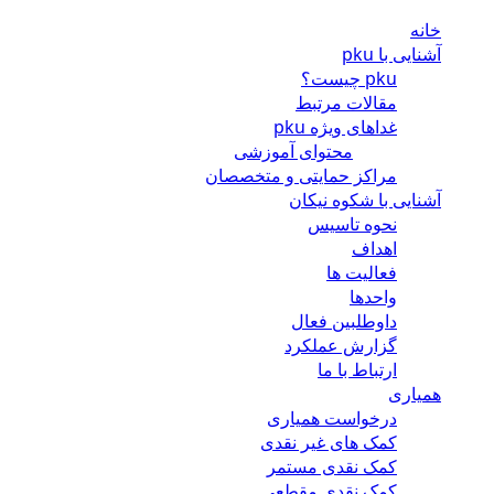
خانه
آشنایی با pku
pku چیست؟
مقالات مرتبط
غداهای ویژه pku
محتوای آموزشی
مراکز حمایتی و متخصصان
آشنایی با شکوه نیکان
نحوه تاسیس
اهداف
فعالیت ها
واحدها
داوطلبین فعال
گزارش عملکرد
ارتباط با ما
همیاری
درخواست همیاری
کمک های غیر نقدی
کمک نقدی مستمر
کمک نقدی مقطعی