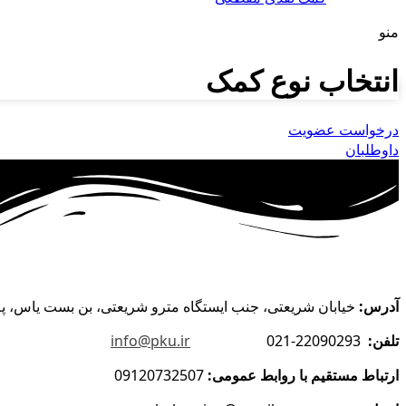
منو
انتخاب نوع کمک
درخواست عضویت
داوطلبان
آدرس:
خیابان شریعتی، جنب ایستگاه مترو شریعتی، بن بست یاس، پلاک 1، ساختمان پزشکان سینا، طبقه اول و
تلفن:
22090293-021
info@pku.ir
ارتباط مستقیم با روابط عمومی:
09120732507