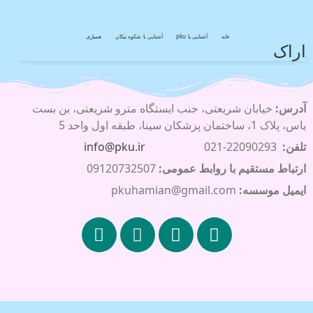
خانه
آشنایی با pku
آشنایی با شکوه نیکان
همیاری
اراک
آدرس:
خیابان شریعتی، جنب ایستگاه مترو شریعتی، بن بست
یاس، پلاک 1، ساختمان پزشکان سینا، طبقه اول واحد 5
تلفن:
22090293-021
info@pku.ir
ارتباط مستقیم با روابط عمومی:
09120732507
ایمیل موسسه:
pkuhamian@gmail.com