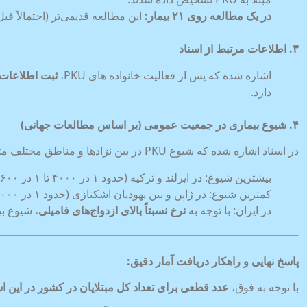
در یک مطالعه روی
۲۱
بیمار
:
این مطالعه قدیمی‌تر (احتمالاً 
۳
.
اطلاعات مرتبط از اسناد
اشاره شده که پس از فعالیت‌ خانواده های PKU،
ثبت اطلاعات 
دارد.
۴
.
شیوع بیماری در جمعیت عمومی (بر اساس مطالعات جهانی)
در اسناد اشاره شده که شیوع PKU در بین نژادها و مناطق مختلف متفاوت است. به‌طور مثال:
بیشترین شیوع: در ایرلند و ترکیه (حدود ۱ در ۴۰۰۰ تا ۱ در ۲۶۰۰ تولد)
کمترین شیوع: در ژاپن و بین یهودیان اشکنازی (حدود ۱ در ۲۳۰۰۰ تولد)
در ایران: با توجه به
نرخ نسبتاً بالای ازدواج‌های فامیلی
، شیوع بی
پاسخ نهایی و راهکار دریافت آمار دقیق
:
با توجه به فوق،
عدد قطعی برای تعداد کل مبتلایان در کشور در این ا