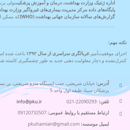
اداره ژنتیک وزارت بهداشت، درمان و آموزش پزشکی
متولی برن
پایگاه‌های داده مرکز مدیریت بیماری‌های غیرواگیر وزارت بهد
گزارش‌های سالانه سازمان جهانی بهداشت
(WHO)
که ممکن اس
نکته مهم
:
اجرای موفقیت‌آمیز
غربالگری سراسری از سال
۱۳۹۲
کنترل‌نشده و دچار معلولیت ذهنی جدید به طور چشمگیری کاسته ش
آدرس:
پزشکان سینا، طبقه اول واحد 5
تلفن:
22090293-021
info@pku.ir
ارتباط مستقیم با روابط عمومی:
09120732507
ایمیل موسسه:
pkuhamian@gmail.com